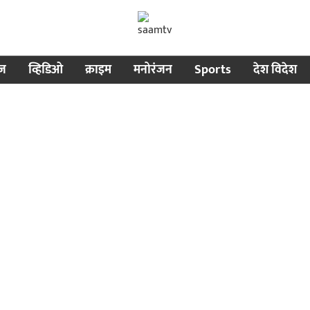
ीज
व्हिडिओ
क्राइम
मनोरंजन
Sports
देश विदेश