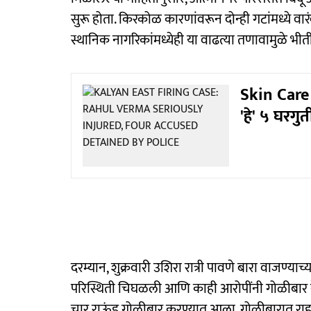
सुरू होता. किरकोळ कारणांवरून दोन्ही गटांमध्ये व
स्थानिक नागरिकांमध्येही या वाढत्या तणावामुळे भीत
Skin Care 
'हे' ५ घरगु
दरम्यान, शुक्रवारी उशिरा रात्री पावणे बारा वाजण्य
परिस्थिती चिघळली आणि काही आरोपींनी गोळीबार केल
चार राऊंड गोळीबार करण्यात आला. गोळीबारात राहुल