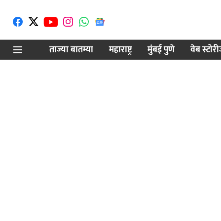
ताज्या बातम्या
महाराष्ट्र
मुंबई पुणे
वेब स्टोर