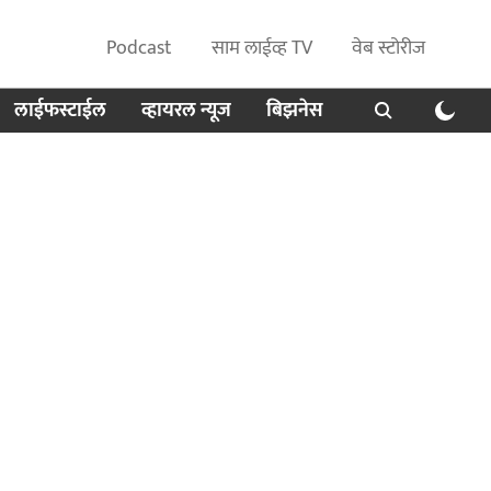
Podcast
साम लाईव्ह TV
वेब स्टोरीज
लाईफस्टाईल
व्हायरल न्यूज
बिझनेस