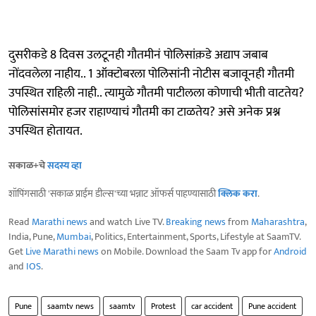
दुसरीकडे 8 दिवस उलटूनही गौतमीनं पोलिसांक़डे अद्याप जबाब
नोंदवलेला नाहीय.. 1 ऑक्टोबरला पोलिसांनी नोटीस बजावूनही गौतमी
उपस्थित राहिली नाही.. त्यामुळे गौतमी पाटीलला कोणाची भीती वाटतेय?
पोलिसांसमोर हजर राहाण्याचं गौतमी का टाळतेय? असे अनेक प्रश्न
उपस्थित होतायत.
सकाळ+चे
सदस्य व्हा
शॉपिंगसाठी 'सकाळ प्राईम डील्स'च्या भन्नाट ऑफर्स पाहण्यासाठी
क्लिक करा
.
Read
Marathi news
and watch Live TV.
Breaking news
from
Maharashtra
,
India, Pune,
Mumbai
, Politics, Entertainment, Sports, Lifestyle at SaamTV.
Get
Live Marathi news
on Mobile. Download the Saam Tv app for
Android
and
IOS
.
Pune
saamtv news
saamtv
Protest
car accident
Pune accident