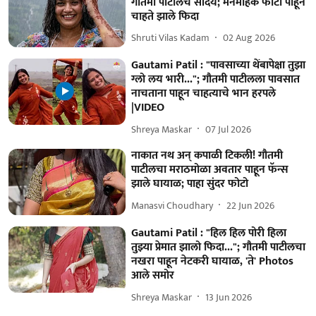
गौतमी पाटीलचं सौंदर्य; मनमोहक फोटो पाहून
चाहते झाले फिदा
Shruti Vilas Kadam
02 Aug 2026
Gautami Patil : "पावसाच्या थेंबापेक्षा तुझा
ग्लो लय भारी..."; गौतमी पाटीलला पावसात
नाचताना पाहून चाहत्याचे भान हरपले
|VIDEO
Shreya Maskar
07 Jul 2026
नाकात नथ अन् कपाळी टिकली! गौतमी
पाटीलचा मराठमोळा अवतार पाहून फॅन्स
झाले घायाळ; पाहा सुंदर फोटो
Manasvi Choudhary
22 Jun 2026
Gautami Patil : "हिल हिल पोरी हिला
तुझ्या प्रेमात झालो फिदा..."; गौतमी पाटीलचा
नखरा पाहून नेटकरी घायाळ, 'ते' Photos
आले समोर
Shreya Maskar
13 Jun 2026