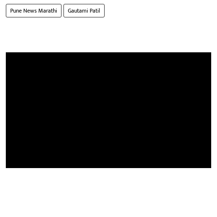
Pune News Marathi
Gautami Patil