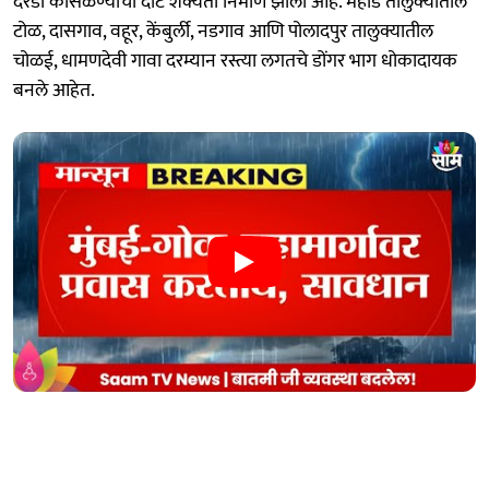
दरडी काेसळण्याची दाट शक्यता निर्माण झाली आहे. महाड तालुक्यातील
टोळ, दासगाव, वहूर, केंबुर्ली, नडगाव आणि पोलादपुर तालुक्यातील
चोळई, धामणदेवी गावा दरम्यान रस्त्या लगतचे डोंगर भाग धोकादायक
बनले आहेत.