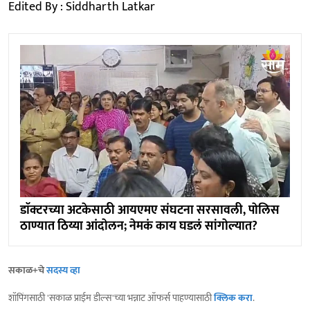
Edited By : Siddharth Latkar
डाॅक्टरच्या अटकेसाठी आयएमए संघटना सरसावली, पाेलिस
ठाण्यात ठिय्या आंदाेलन; नेमकं काय घडलं सांगाेल्यात?
सकाळ+चे
सदस्य व्हा
शॉपिंगसाठी 'सकाळ प्राईम डील्स'च्या भन्नाट ऑफर्स पाहण्यासाठी
क्लिक करा
.