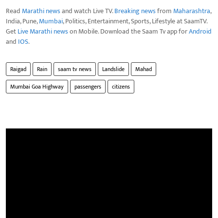
Read
Marathi news
and watch Live TV.
Breaking news
from
Maharashtra
,
India, Pune,
Mumbai
, Politics, Entertainment, Sports, Lifestyle at SaamTV.
Get
Live Marathi news
on Mobile. Download the Saam Tv app for
Android
and
IOS
.
Raigad
Rain
saam tv news
Landslide
Mahad
Mumbai Goa Highway
passengers
citizens