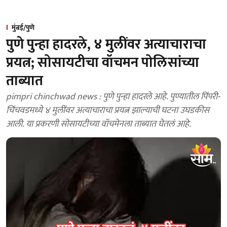
मुंबई/पुणे
पुणे पुन्हा हादरले, ४ मुलींवर अत्याचाराचा
प्रयत्न; सोसायटीचा वॉचमन पोलिसांच्या
ताब्यात
pimpri chinchwad news : पुणे पुन्हा हादरले आहे. पुण्यातील पिंपरी-
चिंचवडमध्ये ४ मुलींवर अत्याचाराचा प्रयत्न झाल्याची घटना उघडकीस
आली. या प्रकरणी सोसायटीच्या वॉचमेनला ताब्यात घेतलं आहे.