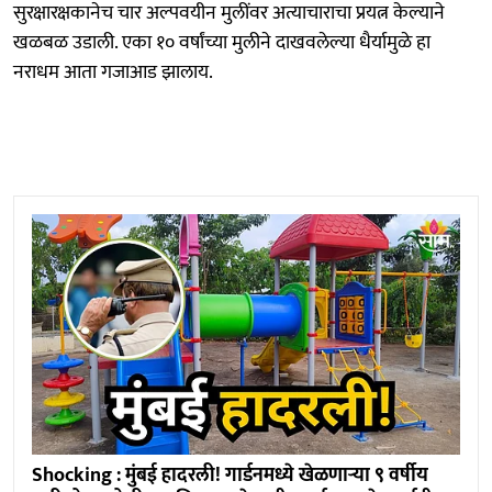
सुरक्षारक्षकानेच चार अल्पवयीन मुलींवर अत्याचाराचा प्रयत्न केल्याने
खळबळ उडाली. एका १० वर्षांच्या मुलीने दाखवलेल्या धैर्यामुळे हा
नराधम आता गजाआड झालाय.
Shocking : मुंबई हादरली! गार्डनमध्ये खेळणाऱ्या ९ वर्षीय