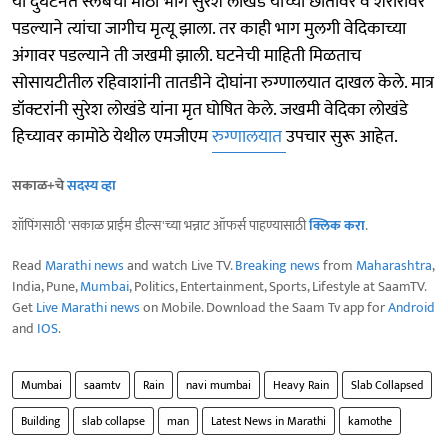
या दुर्घटनेत स्लॅबचा मोठा भाग सुरेश लोखंडे यांच्या छातीवर व शरीरावर
पडल्याने त्यांचा जागीच मृत्यू झाला. तर काही भाग मुलगी वेदिकाच्या
अंगावर पडल्याने ती जखमी झाली. घटनेची माहिती मिळताच
सोसायटीतील रहिवाशांनी तातडीने दोघांना रुग्णालयात दाखल केले. मात्र
डॉक्टरांनी सुरेश लोखंडे यांना मृत घोषित केले. जखमी वेदिका लोखंडे
हिच्यावर कामोठे येथील एमजीएम
रुग्णालयात
उपचार सुरू आहेत.
सकाळ+चे
सदस्य व्हा
शॉपिंगसाठी 'सकाळ प्राईम डील्स'च्या भन्नाट ऑफर्स पाहण्यासाठी
क्लिक करा
.
Read
Marathi news
and watch Live TV.
Breaking news
from
Maharashtra
,
India, Pune,
Mumbai
, Politics, Entertainment, Sports, Lifestyle at SaamTV.
Get
Live Marathi news
on Mobile. Download the Saam Tv app for
Android
and
IOS
.
Mumbai
saamtv
Rain
navi mumbai
Heavy Rain
Slab Collapsed
Building
slab collapse
man
Latest News in Marathi
kamothe