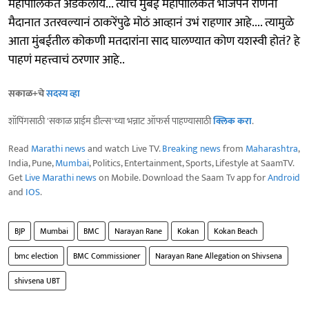
महापालिकेत अडकलाय... त्याच मुंबई महापालिकेत भाजपनं राणेंना
मैदानात उतरवल्यानं ठाकरेंपुढे मोठं आव्हानं उभं राहणार आहे.... त्यामुळे
आता मुंबईतील कोकणी मतदारांना साद घालण्यात कोण यशस्वी होतं? हे
पाहणं महत्त्वाचं ठरणार आहे..
सकाळ+चे
सदस्य व्हा
शॉपिंगसाठी 'सकाळ प्राईम डील्स'च्या भन्नाट ऑफर्स पाहण्यासाठी
क्लिक करा
.
Read
Marathi news
and watch Live TV.
Breaking news
from
Maharashtra
,
India, Pune,
Mumbai
, Politics, Entertainment, Sports, Lifestyle at SaamTV.
Get
Live Marathi news
on Mobile. Download the Saam Tv app for
Android
and
IOS
.
BJP
Mumbai
BMC
Narayan Rane
Kokan
Kokan Beach
bmc election
BMC Commissioner
Narayan Rane Allegation on Shivsena
shivsena UBT