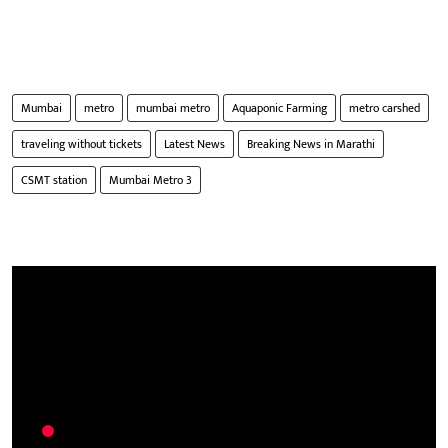
Mumbai
metro
mumbai metro
Aquaponic Farming
metro carshed
traveling without tickets
Latest News
Breaking News in Marathi
CSMT station
Mumbai Metro 3