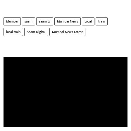
Mumbai
saam
saam tv
Mumbai News
Local
train
local train
Saam Digital
Mumbai News Latest