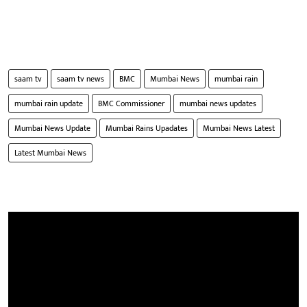
saam tv
saam tv news
BMC
Mumbai News
mumbai rain
mumbai rain update
BMC Commissioner
mumbai news updates
Mumbai News Update
Mumbai Rains Upadates
Mumbai News Latest
Latest Mumbai News