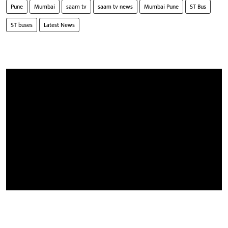
Pune
Mumbai
saam tv
saam tv news
Mumbai Pune
ST Bus
ST buses
Latest News