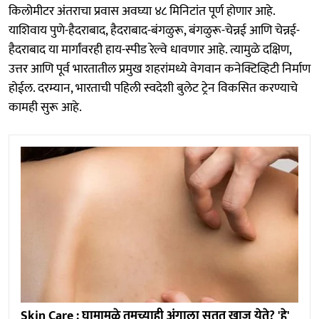
किलोमीटर अंतराचा प्रवास अवघ्या ४८ मिनिटांत पूर्ण होणार आहे.
याशिवाय पुणे-हैदराबाद, हैदराबाद-बंगळुरू, बंगळुरू-चेन्नई आणि चेन्नई-
हैदराबाद या मार्गांवरही हाय-स्पीड रेल्वे धावणार आहे. त्यामुळे दक्षिण,
उत्तर आणि पूर्व भारतातील प्रमुख शहरांमध्ये वेगवान कनेक्टिव्हिटी निर्माण
होईल. दरम्यान, भारताची पहिली स्वदेशी बुलेट ट्रेन विकसित करण्याचे
कामही सुरू आहे.
Skin Care : घामामुळे तुमच्याही अंगाला सतत खाज येते? 'हे'