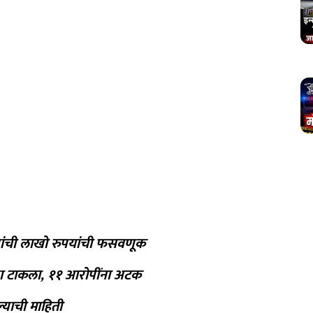
ुणांची लाखो रुपयांची फसवणूक
ापा टाकला, ११ आरोपींना अटक
्याची माहिती