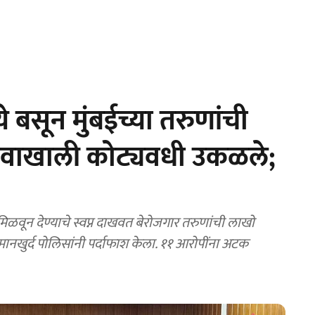
 बसून मुंबईच्या तरुणांची
ावाखाली कोट्यवधी उकळले;
वून देण्याचे स्वप्न दाखवत बेरोजगार तरुणांची लाखो
नखुर्द पोलिसांनी पर्दाफाश केला. ११ आरोपींना अटक