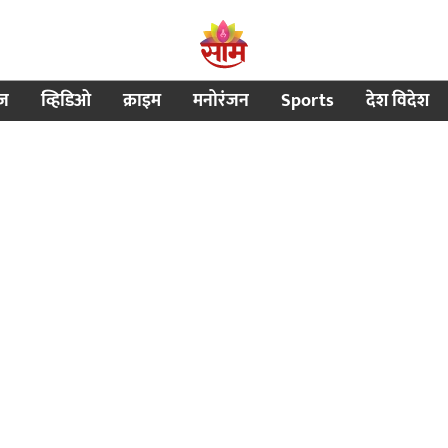
ीज
व्हिडिओ
क्राइम
मनोरंजन
Sports
देश विदेश