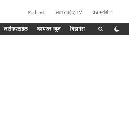
Podcast
साम लाईव्ह TV
वेब स्टोरीज
लाईफस्टाईल
व्हायरल न्यूज
बिझनेस