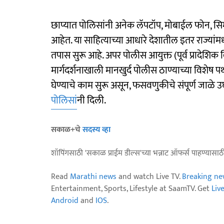
छाप्यात पोलिसांनी अनेक लॅपटॉप, मोबाईल फोन, सि
आहेत. या साहित्याच्या आधारे देशातील इतर राज्यां
तपास सुरू आहे. अपर पोलीस आयुक्त (पूर्व प्रादेशि
मार्गदर्शनाखाली मानखुर्द पोलीस ठाण्याच्या विशेष
घेण्याचे काम सुरू असून, फसवणुकीचे संपूर्ण जाळे
पोलिसां
नी दिली.
सकाळ+चे
सदस्य व्हा
शॉपिंगसाठी 'सकाळ प्राईम डील्स'च्या भन्नाट ऑफर्स पाहण्यासा
Read
Marathi news
and watch Live TV.
Breaking ne
Entertainment, Sports, Lifestyle at SaamTV. Get
Liv
Android
and
IOS
.