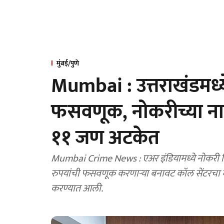
मुंबई/पुणे
Mumbai : उत्तराखंडमध्ये
फसवणूक, नोकरीच्या न
११ जण अटकेत
Mumbai Crime News : एअर इंडियामध्ये नोकरी मिळ
रुपयांची फसवणूक करणाऱ्या बनावट कॉल सेंटरचा मा
करण्यात आली.