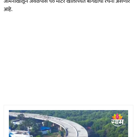
जमिनीखालून जवळपास ५० मीटर खोलीपर्यंत बोगद्याची रचना असणार
आहे.