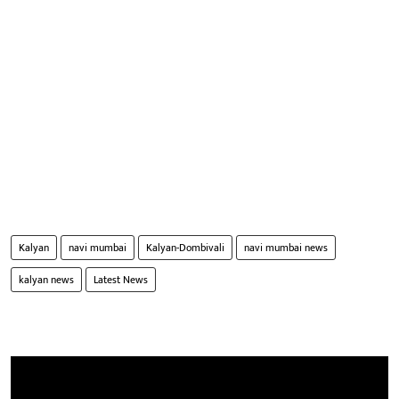
Kalyan
navi mumbai
Kalyan-Dombivali
navi mumbai news
kalyan news
Latest News