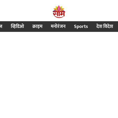
ीज
व्हिडिओ
क्राइम
मनोरंजन
Sports
देश विदेश