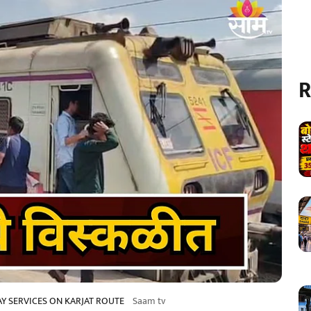
R
Y SERVICES ON KARJAT ROUTE
Saam tv