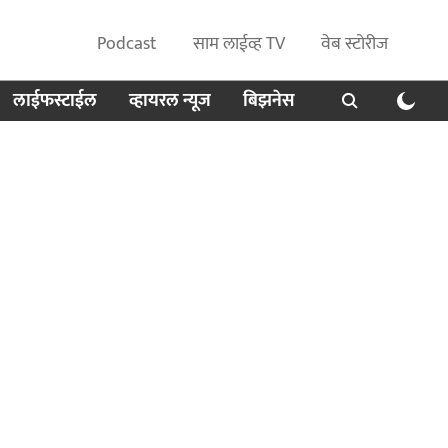
Podcast
साम लाईव्ह TV
वेब स्टोरीज
लाईफस्टाईल
व्हायरल न्यूज
बिझनेस