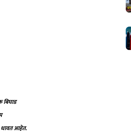
रिक बिघाड
प
े धावत आहेत.