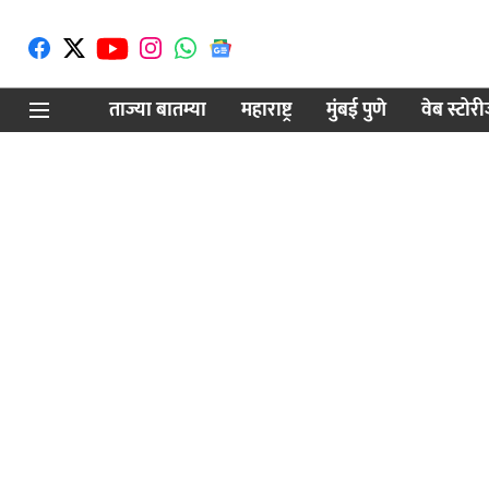
ताज्या बातम्या
महाराष्ट्र
मुंबई पुणे
वेब स्टोर