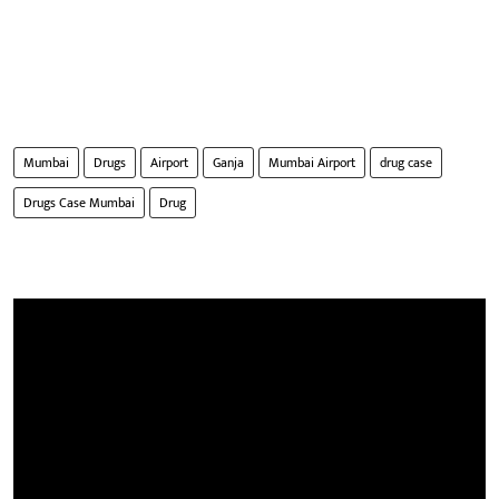
Mumbai
Drugs
Airport
Ganja
Mumbai Airport
drug case
Drugs Case Mumbai
Drug