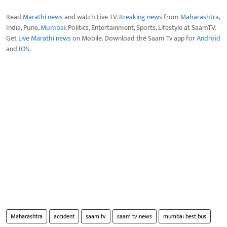
Read
Marathi news
and watch Live TV.
Breaking news
from
Maharashtra
,
India, Pune,
Mumbai
, Politics, Entertainment, Sports, Lifestyle at SaamTV.
Get
Live Marathi news
on Mobile. Download the Saam Tv app for
Android
and
IOS
.
Maharashtra
accident
saam tv
saam tv news
mumbai best bus