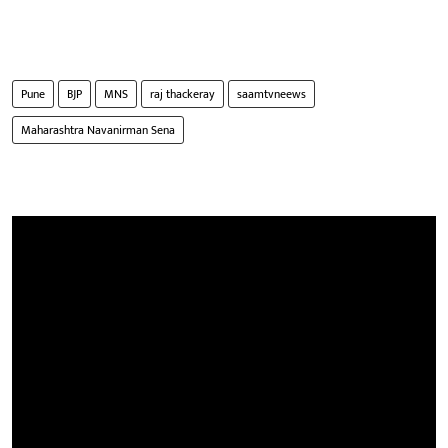
Pune
BJP
MNS
raj thackeray
saamtvneews
Maharashtra Navanirman Sena