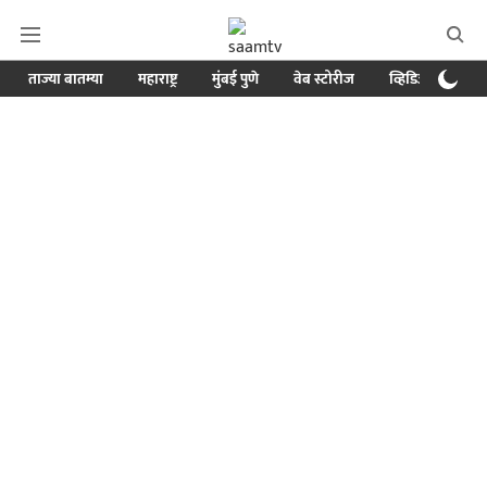
ताज्या बातम्या
महाराष्ट्र
मुंबई पुणे
वेब स्टोरीज
व्हिडिओ
क्र