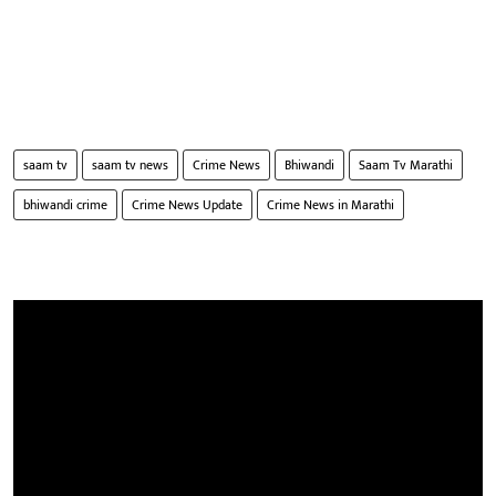
saam tv
saam tv news
Crime News
Bhiwandi
Saam Tv Marathi
bhiwandi crime
Crime News Update
Crime News in Marathi