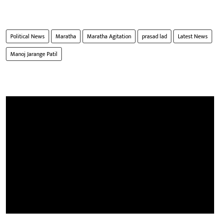
Political News
Maratha
Maratha Agitation
prasad lad
Latest News
Manoj Jarange Patil