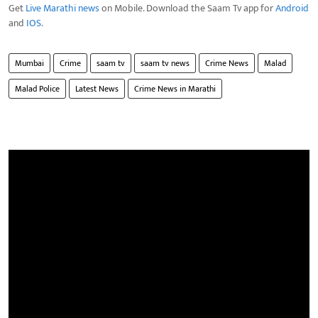
Get
Live Marathi news
on Mobile. Download the Saam Tv app for
Android
and
IOS
.
Mumbai
Crime
saam tv
saam tv news
Crime News
Malad
Malad Police
Latest News
Crime News in Marathi