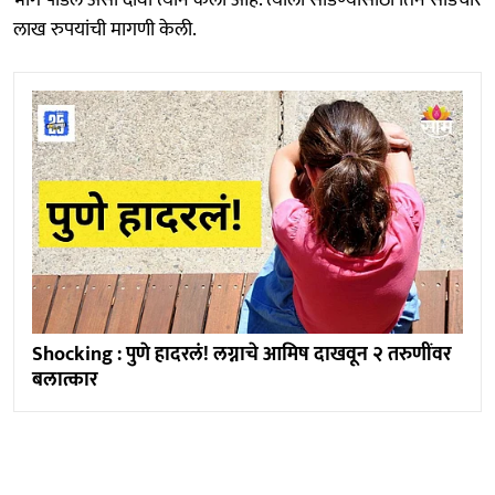
भाग पाडले असा दावा त्याने केला आहे. त्याला सोडण्यासाठी तिने साडेचार
लाख रुपयांची मागणी केली.
Shocking : पुणे हादरलं! लग्नाचे आमिष दाखवून २ तरुणींवर
बलात्कार