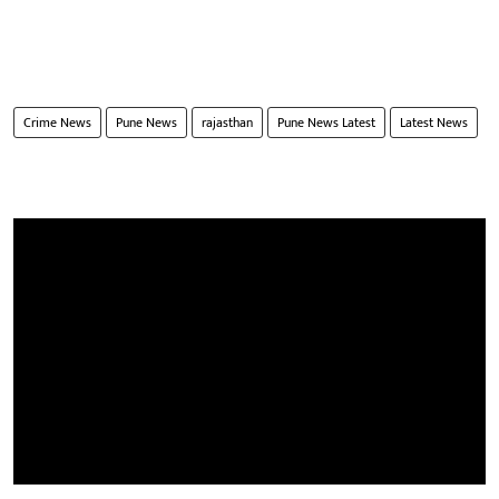
Crime News
Pune News
rajasthan
Pune News Latest
Latest News