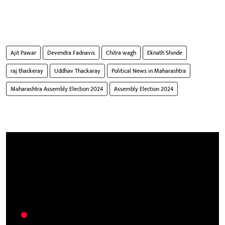
Ajit Pawar
Devendra Fadnavis
Chitra wagh
Eknath Shinde
raj thackeray
Uddhav Thackaray
Political News in Maharashtra
Maharashtra Assembly Election 2024
Assembly Election 2024