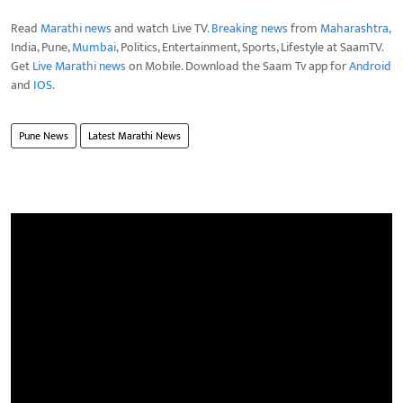
Read
Marathi news
and watch Live TV.
Breaking news
from
Maharashtra
,
India, Pune,
Mumbai
, Politics, Entertainment, Sports, Lifestyle at SaamTV.
Get
Live Marathi news
on Mobile. Download the Saam Tv app for
Android
and
IOS
.
Pune News
Latest Marathi News