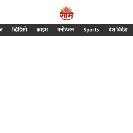
ीज
व्हिडिओ
क्राइम
मनोरंजन
Sports
देश विदेश