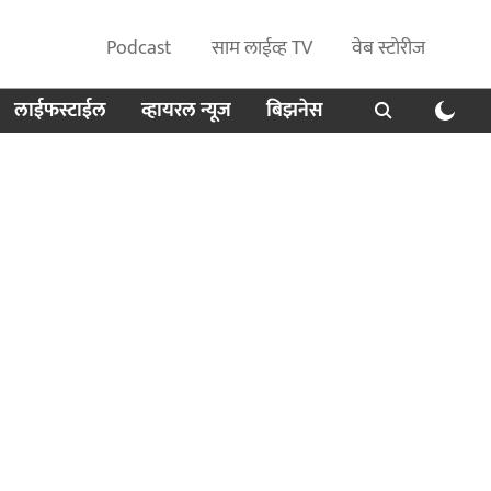
Podcast
साम लाईव्ह TV
वेब स्टोरीज
लाईफस्टाईल
व्हायरल न्यूज
बिझनेस