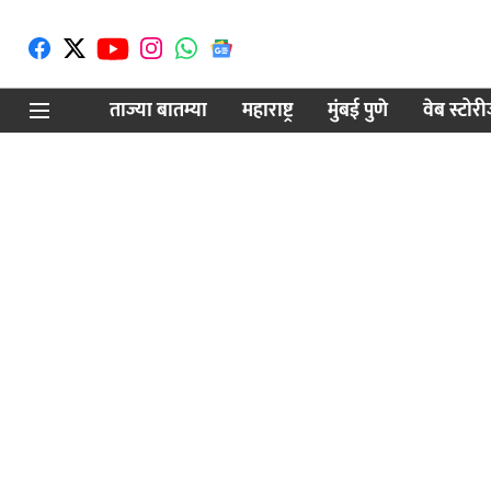
ताज्या बातम्या
महाराष्ट्र
मुंबई पुणे
वेब स्टोर