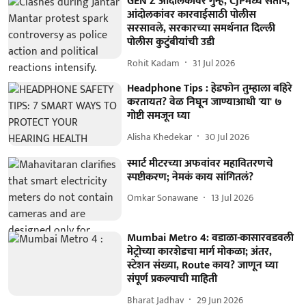
GEN Z आंदोलकांवर गुन्हे, CJPमध्ये संताप,
आंदोलकांवर कारवाईसाठी पोलीस
सरसावले, सरकारच्या समर्थनात दिल्ली
पोलीस कुटुंबीयांची उडी
Rohit Kadam
31 Jul 2026
Headphone Tips : हेडफोन तुम्हाला बहिरे
करतायत? वेळ निघून जाण्याआधी 'या' ७
गोष्टी समजून घ्या
Alisha Khedekar
30 Jul 2026
स्मार्ट मीटरच्या अफवांवर महावितरणचे
स्पष्टीकरण; नेमकं काय सांगितलं?
Omkar Sonawane
13 Jul 2026
Mumbai Metro 4: वडाळा-कासारवडवली
मेट्रोच्या कारशेडचा मार्ग मोकळा; अंतर,
स्टेशन संख्या, Route काय? जाणून घ्या
संपूर्ण प्रकल्पाची माहिती
Bharat Jadhav
29 Jun 2026