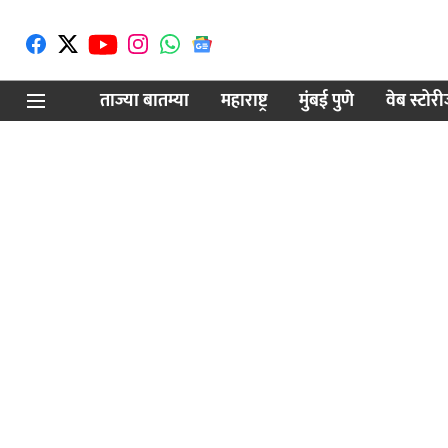
ताज्या बातम्या
महाराष्ट्र
मुंबई पुणे
वेब स्टोर