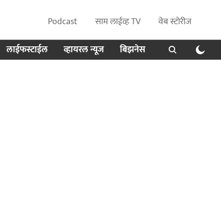
Podcast
साम लाईव्ह TV
वेब स्टोरीज
लाईफस्टाईल
व्हायरल न्यूज
बिझनेस