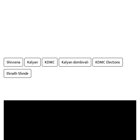
Shivsena
Kalyan
KDMC
Kalyan dombivali
KDMC Elections
Eknath Shinde