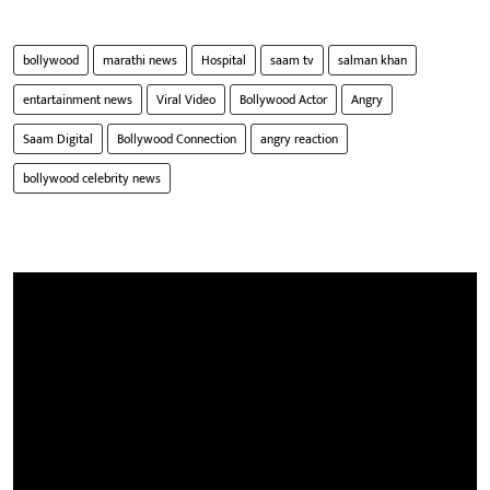
bollywood
marathi news
Hospital
saam tv
salman khan
entartainment news
Viral Video
Bollywood Actor
Angry
Saam Digital
Bollywood Connection
angry reaction
bollywood celebrity news