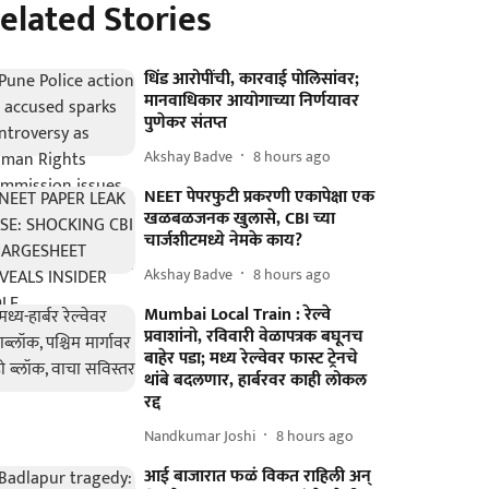
elated Stories
धिंड आरोपींची, कारवाई पोलिसांवर;
मानवाधिकार आयोगाच्या निर्णयावर
पुणेकर संतप्त
Akshay Badve
8 hours ago
NEET पेपरफुटी प्रकरणी एकापेक्षा एक
खळबळजनक खुलासे, CBI च्या
चार्जशीटमध्ये नेमके काय?
Akshay Badve
8 hours ago
Mumbai Local Train : रेल्वे
प्रवाशांनो, रविवारी वेळापत्रक बघूनच
बाहेर पडा; मध्य रेल्वेवर फास्ट ट्रेनचे
थांबे बदलणार, हार्बरवर काही लोकल
रद्द
Nandkumar Joshi
8 hours ago
आई बाजारात फळं विकत राहिली अन्