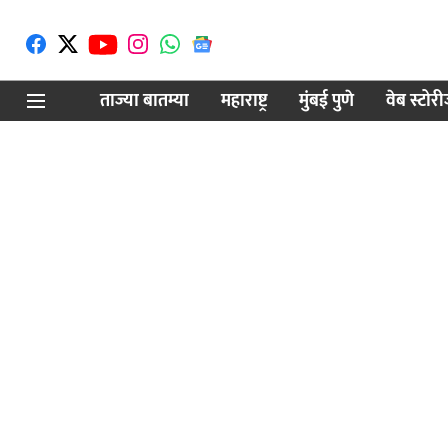
ताज्या बातम्या
महाराष्ट्र
मुंबई पुणे
वेब स्टोर