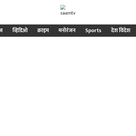
ीज
व्हिडिओ
क्राइम
मनोरंजन
Sports
देश विदेश