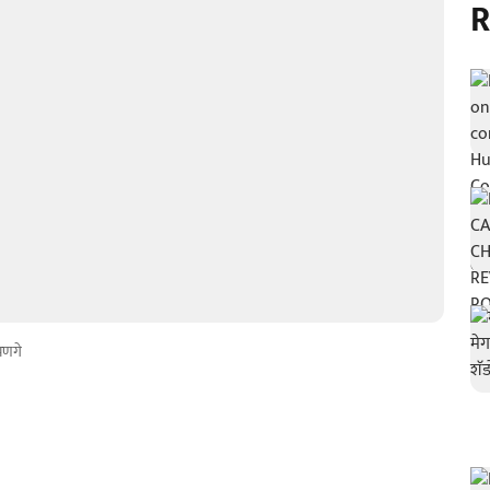
R
 भणगे