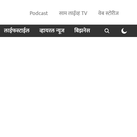
Podcast
साम लाईव्ह TV
वेब स्टोरीज
लाईफस्टाईल
व्हायरल न्यूज
बिझनेस