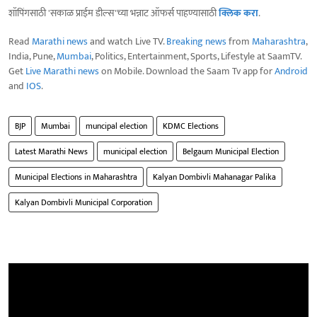
शॉपिंगसाठी 'सकाळ प्राईम डील्स'च्या भन्नाट ऑफर्स पाहण्यासाठी
क्लिक करा
.
Read
Marathi news
and watch Live TV.
Breaking news
from
Maharashtra
,
India, Pune,
Mumbai
, Politics, Entertainment, Sports, Lifestyle at SaamTV.
Get
Live Marathi news
on Mobile. Download the Saam Tv app for
Android
and
IOS
.
BJP
Mumbai
muncipal election
KDMC Elections
Latest Marathi News
municipal election
Belgaum Municipal Election
Municipal Elections in Maharashtra
Kalyan Dombivli Mahanagar Palika
Kalyan Dombivli Municipal Corporation