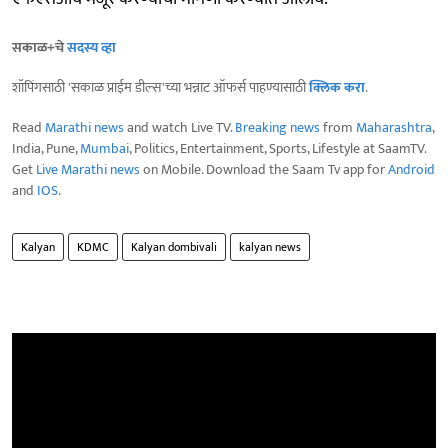
सकाळ+चे
सदस्य व्हा
शॉपिंगसाठी 'सकाळ प्राईम डील्स'च्या भन्नाट ऑफर्स पाहण्यासाठी
क्लिक करा
.
Read
Marathi news
and watch Live TV.
Breaking news
from
Maharashtra
,
India, Pune,
Mumbai
, Politics, Entertainment, Sports, Lifestyle at SaamTV.
Get
Live Marathi news
on Mobile. Download the Saam Tv app for
Android
and
IOS
.
Kalyan
KDMC
Kalyan dombivali
kalyan news