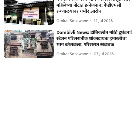
महिलेच्या पोटात इन्फेक्शन; केडीएमसी
रुग्णालयावर गंभीर आरोप
Omkar Sonawane
12 Jul 2026
Dombivli News: डोंबिवलीत मोठी दुर्घटना!
स्टेशन परिसरातील धोकादायक इमारतीचा
भाग कोसळला; परिसरात खळबळ
Omkar Sonawane
07 Jul 2026