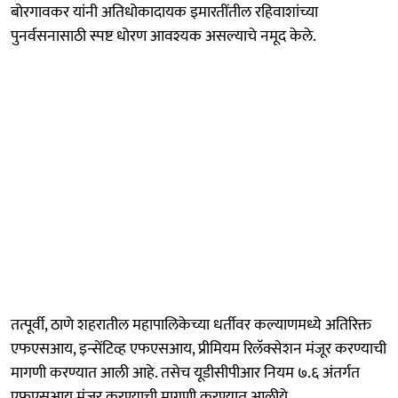
बोरगावकर यांनी अतिधोकादायक इमारतींतील रहिवाशांच्या
पुनर्वसनासाठी स्पष्ट धोरण आवश्यक असल्याचे नमूद केले.
तत्पूर्वी, ठाणे शहरातील महापालिकेच्या धर्तीवर कल्याणमध्ये अतिरिक्त
एफएसआय, इन्सेंटिव्ह एफएसआय, प्रीमियम रिलॅक्सेशन मंजूर करण्याची
मागणी करण्यात आली आहे. तसेच यूडीसीपीआर नियम ७.६ अंतर्गत
एफएसआय मंजूर करण्याची मागणी करण्यात आलीये.