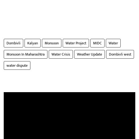
Dombivli
Kalyan
Monsoon
Water Project
MIDC
Water
Monsoon In Maharashtra
Water Crisis
Weather Update
Dombivli west
water dispute