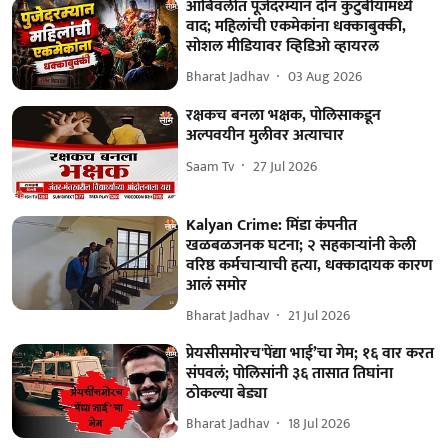
आंबिवलीत पूजेदरम्यान दोन कुटुंबीयांमध्ये
वाद; महिलांची एकमेकांना धक्काबुक्की,
सोशल मीडियावर व्हिडिओ व्हायरल
Bharat Jadhav
03 Aug 2026
रक्षकच बनला भक्षक, पोलिसाकडून
अल्पवयीन मुलीवर अत्याचार
Saam Tv
27 Jul 2026
Kalyan Crime: मिंडा कंपनीत
खळबळजनक घटना; २ सहकाऱ्यांनी केली
वरिष्ठ कर्मचाऱ्याची हत्या, धक्कादायक कारण
आलं समोर
Bharat Jadhav
21 Jul 2026
प्रेयसीसमोरच'पेंद्या भाई’चा गेम; १६ वार करत
संपवलं; पोलिसांनी ३६ तासात तिघांना
ठोकल्या बेड्या
Bharat Jadhav
18 Jul 2026