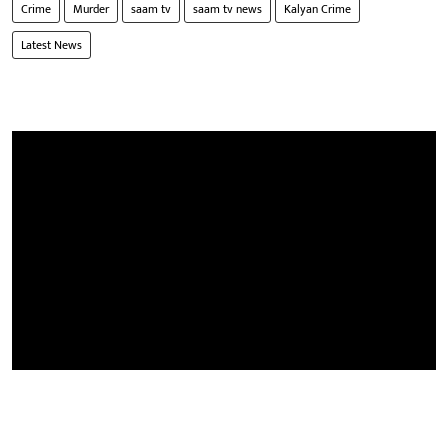
Crime
Murder
saam tv
saam tv news
Kalyan Crime
Latest News