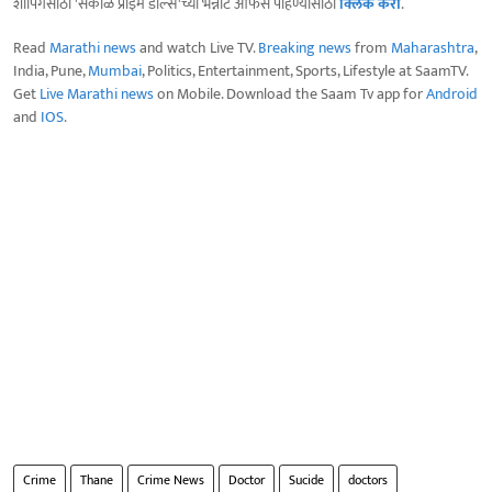
शॉपिंगसाठी 'सकाळ प्राईम डील्स'च्या भन्नाट ऑफर्स पाहण्यासाठी
क्लिक करा
.
Read
Marathi news
and watch Live TV.
Breaking news
from
Maharashtra
,
India, Pune,
Mumbai
, Politics, Entertainment, Sports, Lifestyle at SaamTV.
Get
Live Marathi news
on Mobile. Download the Saam Tv app for
Android
and
IOS
.
Crime
Thane
Crime News
Doctor
Sucide
doctors