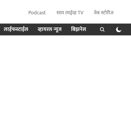
Podcast
साम लाईव्ह TV
वेब स्टोरीज
लाईफस्टाईल
व्हायरल न्यूज
बिझनेस