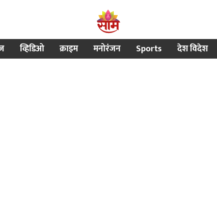
ीज
व्हिडिओ
क्राइम
मनोरंजन
Sports
देश विदेश