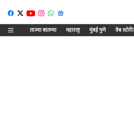
ताज्या बातम्या
महाराष्ट्र
मुंबई पुणे
वेब स्टोर