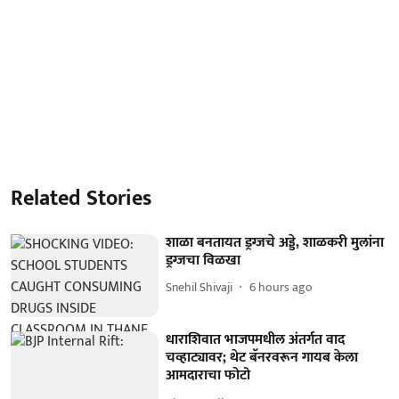
Related Stories
शाळा बनतायत ड्रग्जचे अड्डे, शाळकरी मुलांना
ड्रग्जचा विळखा
Snehil Shivaji
6 hours ago
धाराशिवात भाजपमधील अंतर्गत वाद
चव्हाट्यावर; थेट बॅनरवरून गायब केला
आमदाराचा फोटो