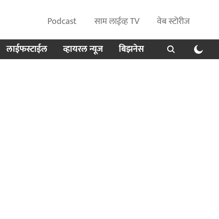
Podcast
साम लाईव्ह TV
वेब स्टोरीज
लाईफस्टाईल
व्हायरल न्यूज
बिझनेस