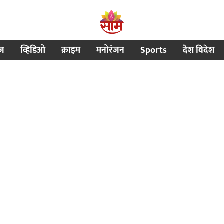
ीज
व्हिडिओ
क्राइम
मनोरंजन
Sports
देश विदेश