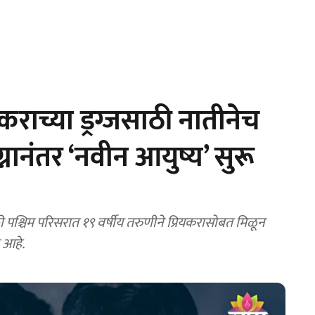
ाच्या ड्रग्जसाठी नातीनेच
नानंतर ‘नवीन आयुष्य’ सुरू
श्चिम परिसरात १९ वर्षीय तरुणीने प्रियकरासोबत मिळून
 आहे.