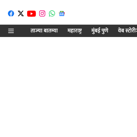
ताज्या बातम्या
महाराष्ट्र
मुंबई पुणे
वेब स्टोर