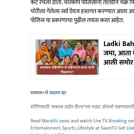
कट रचला होता. चारकोप पोलिसांनी तातडीने चक्र फिर
चोरीला गेलेला सर्व ऐवज हस्तगत करण्यात आला आहे
पोलिस या प्रकरणाचा पुढील तपास करत आहेत.
Ladki Bahi
जमा, आता म
आली समोर
सकाळ+चे
सदस्य व्हा
शॉपिंगसाठी 'सकाळ प्राईम डील्स'च्या भन्नाट ऑफर्स पाहण्यासा
Read
Marathi news
and watch Live TV.
Breaking ne
Entertainment, Sports, Lifestyle at SaamTV. Get
Liv