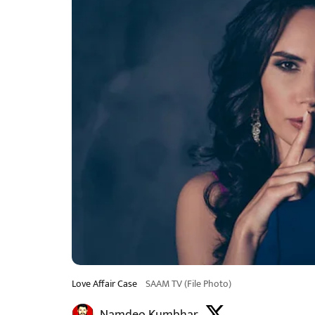
Love Affair Case
SAAM TV (File Photo)