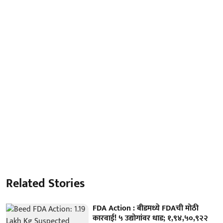
Related Stories
FDA Action : बीडमध्ये FDAची मोठी
कारवाई! ५ उद्योगांवर धाड; १,९४,५०,९२२