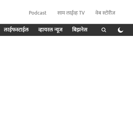
Podcast
साम लाईव्ह TV
वेब स्टोरीज
लाईफस्टाईल
व्हायरल न्यूज
बिझनेस