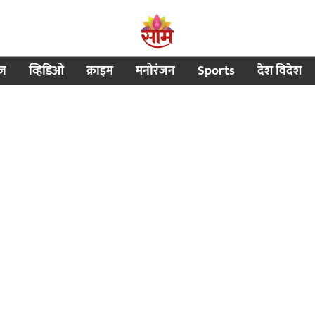
ीज
व्हिडिओ
क्राइम
मनोरंजन
Sports
देश विदेश