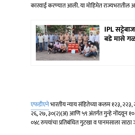
कारवाई करण्यात आली. या मोहिमेत राज्यभरातील अन
IPL सट्टेब
बडे मासे ग
एफडीएने
भारतीय न्याय संहितेच्या कलम १२३, २२३,
२६, २७, ३०(२)(अ) आणि ५९ अंतर्गत गुन्हे नोंदवू
०४८ रुपयांचा प्रतिबंधित गुटखा व पानमसाला साठा