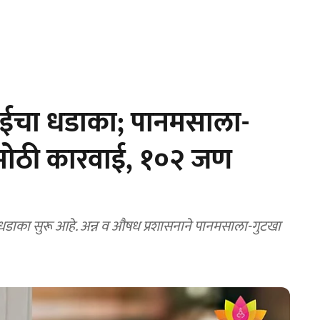
रवाईचा धडाका; पानमसाला-
ात मोठी कारवाई, १०२ जण
धडाका सुरू आहे. अन्न व औषध प्रशासनाने पानमसाला-गुटखा