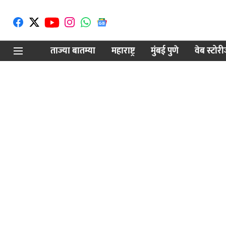
ताज्या बातम्या
महाराष्ट्र
मुंबई पुणे
वेब स्टोर