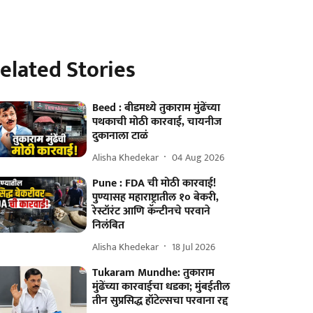
elated Stories
Beed : बीडमध्ये तुकाराम मुंढेंच्या
पथकाची मोठी कारवाई, चायनीज
दुकानाला टाळं
Alisha Khedekar
04 Aug 2026
Pune : FDA ची मोठी कारवाई!
पुण्यासह महाराष्ट्रातील १० बेकरी,
रेस्टॉरंट आणि कॅन्टीनचे परवाने
निलंबित
Alisha Khedekar
18 Jul 2026
Tukaram Mundhe: तुकाराम
मुंढेंच्या कारवाईचा धडका; मुंबईतील
तीन सुप्रसिद्ध हॉटेल्सचा परवाना रद्द