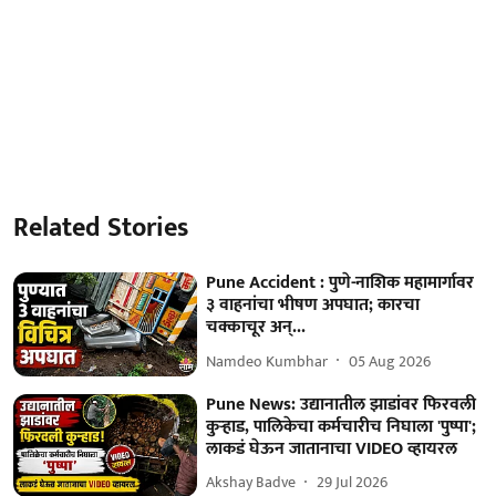
Related Stories
Pune Accident : पुणे-नाशिक महामार्गावर
३ वाहनांचा भीषण अपघात; कारचा
चक्काचूर अन्...
Namdeo Kumbhar
05 Aug 2026
Pune News: उद्यानातील झाडांवर फिरवली
कुऱ्हाड, पालिकेचा कर्मचारीच निघाला 'पुष्पा';
लाकडं घेऊन जातानाचा VIDEO व्हायरल
Akshay Badve
29 Jul 2026