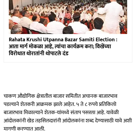
Rahata Krushi Utpanna Bazar Samiti Election :
आता मार्ग माेकळा आहे, त्यांचा कार्यक्रम करा; विखेंच्या
विराेधात थाेरातांनी थाेपाटले दंड
चाकण औद्योगिक क्षेत्रातील बाजार समितीत अचानक बाजारभाव
पडल्याने शेतकरी आक्रमक झाले आहेत. ५ ते ८ रुपये प्रतिकिलो
बाजारभाव मिळाल्याने शेतक-यांमध्ये संताप पसरला आहे. यावेळी
आंदाेलकांनी खेड तहसिलदारांनी आंदोलकांना शब्द देण्यासाठी यावे अशी
मागणी करण्यात आली.