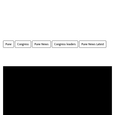
Pune
Congress
Pune News
Congress leaders
Pune News Latest