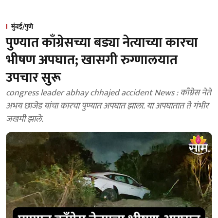
मुंबई/पुणे
पुण्यात काँग्रेसच्या बड्या नेत्याच्या कारचा
भीषण अपघात; खासगी रुग्णालयात
उपचार सुरू
congress leader abhay chhajed accident News : काँग्रेस नेते
अभय छाजेड यांचा कारचा पुण्यात अपघात झाला. या अपघातात ते गंभीर
जखमी झाले.