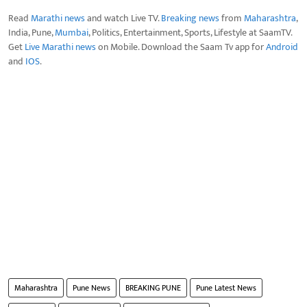
Read
Marathi news
and watch Live TV.
Breaking news
from
Maharashtra
,
India, Pune,
Mumbai
, Politics, Entertainment, Sports, Lifestyle at SaamTV.
Get
Live Marathi news
on Mobile. Download the Saam Tv app for
Android
and
IOS
.
Maharashtra
Pune News
BREAKING PUNE
Pune Latest News