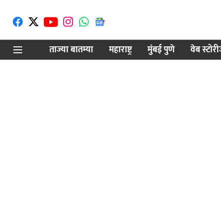
ताज्या बातम्या
महाराष्ट्र
मुंबई पुणे
वेब स्टोर