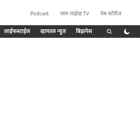
Podcast
साम लाईव्ह TV
वेब स्टोरीज
लाईफस्टाईल
व्हायरल न्यूज
बिझनेस