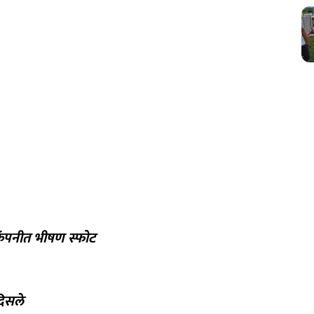
पनीत भीषण स्फोट
दिसले