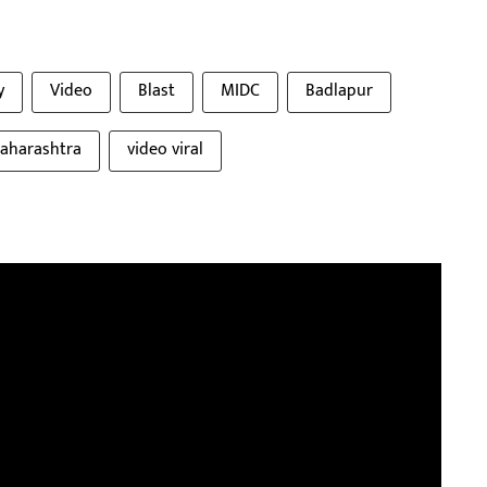
y
Video
Blast
MIDC
Badlapur
aharashtra
video viral