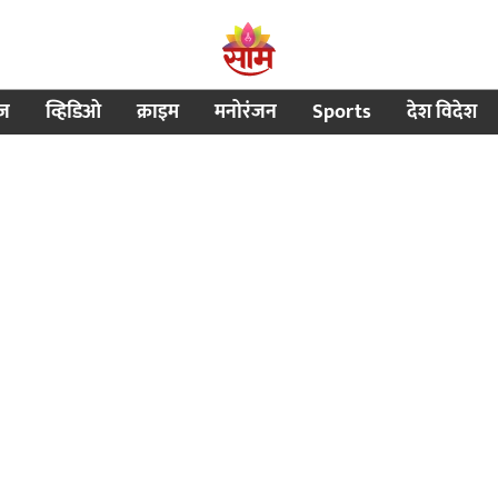
ीज
व्हिडिओ
क्राइम
मनोरंजन
Sports
देश विदेश