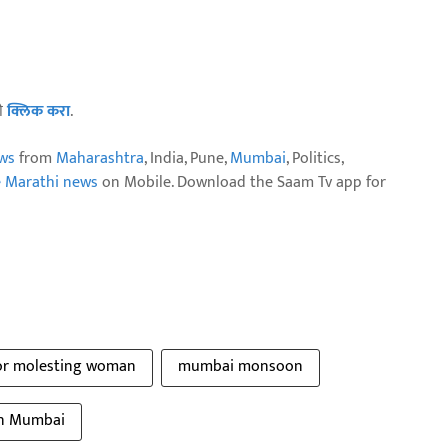
ठी
क्लिक करा
.
ws
from
Maharashtra
, India, Pune,
Mumbai
, Politics,
e Marathi news
on Mobile. Download the Saam Tv app for
for molesting woman
mumbai monsoon
in Mumbai