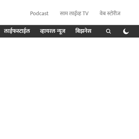
Podcast
साम लाईव्ह TV
वेब स्टोरीज
लाईफस्टाईल
व्हायरल न्यूज
बिझनेस