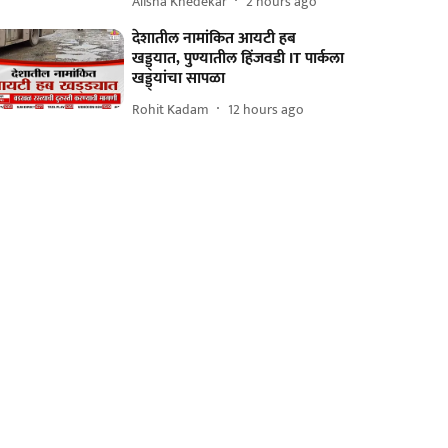
Alisha Khedekar
2 hours ago
देशातील नामांकित आयटी हब
खड्ड्यात, पुण्यातील हिंजवडी IT पार्कला
खड्ड्यांचा सापळा
Rohit Kadam
12 hours ago