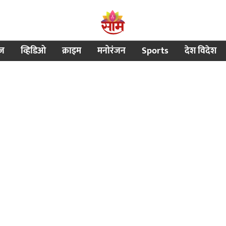
ीज
व्हिडिओ
क्राइम
मनोरंजन
Sports
देश विदेश