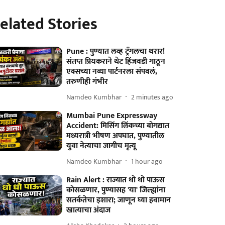
elated Stories
Pune : पुण्यात लव्ह ट्रँगलचा थरार!
संतप्त प्रियकराने थेट हिंजवडी गाठून
एक्सच्या नव्या पार्टनरला संपवलं,
तरुणीही गंभीर
Namdeo Kumbhar
2 minutes ago
Mumbai Pune Expressway
Accident: मिसिंग लिंकच्या बोगद्यात
मध्यरात्री भीषण अपघात, पुण्यातील
युवा नेत्याचा जागीच मृत्यू
Namdeo Kumbhar
1 hour ago
Rain Alert : राज्यात धो धो पाऊस
कोसळणार, पुण्यासह 'या' जिल्ह्यांना
सतर्कतेचा इशारा; जाणून घ्या हवामान
खात्याचा अंदाज