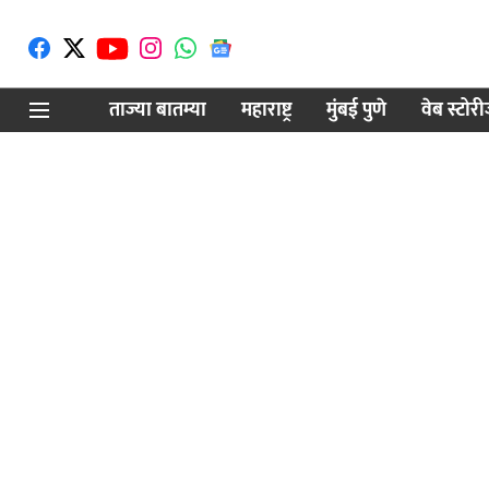
ताज्या बातम्या
महाराष्ट्र
मुंबई पुणे
वेब स्टोर