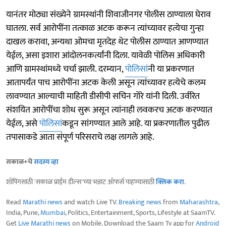
यानंतर मोठ्या संख्येने ग्रामस्थांनी शिवाजीनगर पोलीस ठाण्याला घेराव
घातला. सर्व आरोपींना तत्काळ अटक करून त्यांच्यावर हत्येचा गुन्हा
दाखल करावा, अन्यथा ओमचा मृतदेह थेट पोलीस ठाण्यात आणण्यात
येईल, असा इशारा आंदोलनकर्त्यांनी दिला. यावेळी पोलिस अधिकारी
आणि ग्रामस्थांमध्ये चर्चा झाली. दरम्यान,
पोलिसां
नी या प्रकरणात
आतापर्यंत पाच आरोपींना अटक केली असून त्यांच्यावर हत्येचे कलम
लावण्यात आल्याची माहिती डीसीपी सचिन गोरे यांनी दिली. उर्वरित
संशयित आरोपींचा शोध सुरू असून त्यांनाही लवकरच अटक करण्यात
येईल, असे
पोलिसां
कडून सांगण्यात आले आहे. या प्रकरणातील पुढील
तपासाकडे आता संपूर्ण परिसराचे लक्ष लागले आहे.
सकाळ+चे
सदस्य व्हा
शॉपिंगसाठी 'सकाळ प्राईम डील्स'च्या भन्नाट ऑफर्स पाहण्यासाठी
क्लिक करा
.
Read
Marathi news
and watch Live TV.
Breaking news
from
Maharashtra
,
India, Pune,
Mumbai
, Politics, Entertainment, Sports, Lifestyle at SaamTV.
Get
Live Marathi news
on Mobile. Download the Saam Tv app for
Android