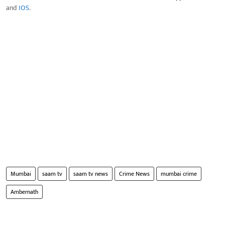
and
IOS
.
Mumbai
saam tv
saam tv news
Crime News
mumbai crime
Ambernath