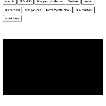
saam tv
BREAKING
Zilha parishad election
Teachers
teacher
zila parishad
zilha parishad
Latest Marathi News
Zilla Parishads
Latest News