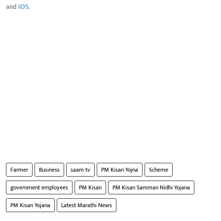
and
IOS
.
Farmer
Business
saam tv
PM Kisan Yojna
Scheme
government employees
PM Kisan
PM Kisan Samman Nidhi Yojana
PM Kisan Yojana
Latest Marathi News