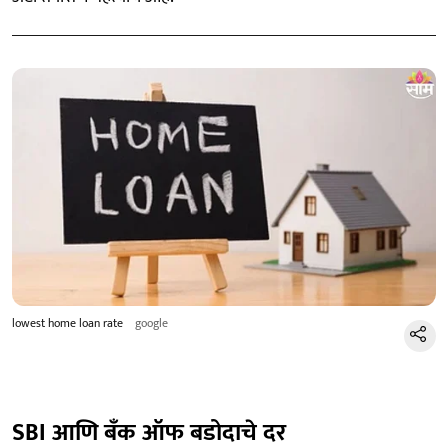
lowest home loan rate
google
SBI आणि बँक ऑफ बडोदाचे दर