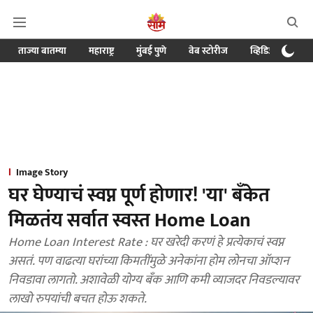
ताज्या बातम्या
महाराष्ट्र
मुंबई पुणे
वेब स्टोरीज
व्हिडिओ
क्र
Image Story
घर घेण्याचं स्वप्न पूर्ण होणार! 'या' बँकेत
मिळतंय सर्वात स्वस्त Home Loan
Home Loan Interest Rate : घर खरेदी करणं हे प्रत्येकाचं स्वप्न
असतं. पण वाढत्या घरांच्या किमतींमुळे अनेकांना होम लोनचा ऑप्शन
निवडावा लागतो. अशावेळी योग्य बँक आणि कमी व्याजदर निवडल्यावर
लाखो रुपयांची बचत होऊ शकते.