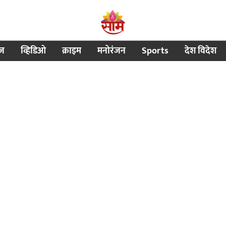
ीज
व्हिडिओ
क्राइम
मनोरंजन
Sports
देश विदेश