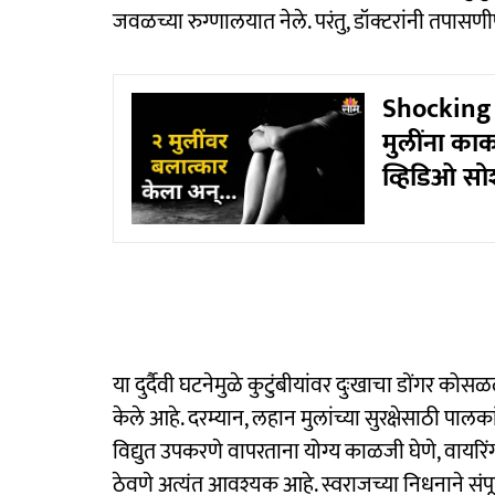
जवळच्या रुग्णालयात नेले. परंतु, डॉक्टरांनी तपासणीप
Shocking :
मुलींना काक
व्हिडिओ स
या दुर्दैवी घटनेमुळे कुटुंबीयांवर दुःखाचा डोंगर कोस
केले आहे. दरम्यान, लहान मुलांच्या सुरक्षेसाठी प
विद्युत उपकरणे वापरताना योग्य काळजी घेणे, वाय
ठेवणे अत्यंत आवश्यक आहे. स्वराजच्या निधनाने स