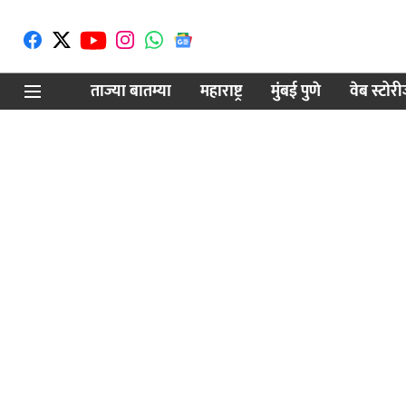
ताज्या बातम्या
महाराष्ट्र
मुंबई पुणे
वेब स्टोर