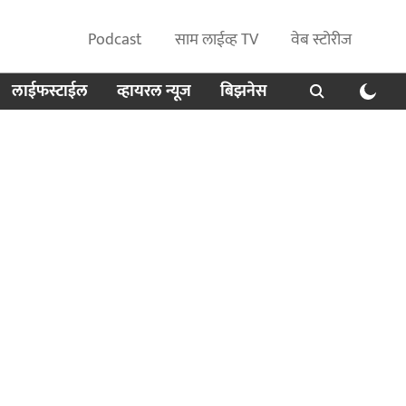
Podcast
साम लाईव्ह TV
वेब स्टोरीज
लाईफस्टाईल
व्हायरल न्यूज
बिझनेस