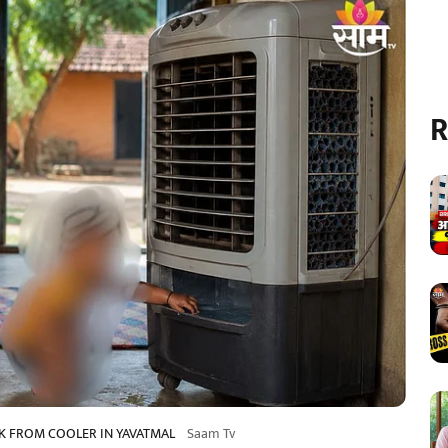
R
K FROM COOLER IN YAVATMAL
Saam Tv