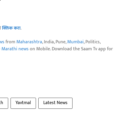
ठी
क्लिक करा
.
ws
from
Maharashtra
, India, Pune,
Mumbai
, Politics,
e Marathi news
on Mobile. Download the Saam Tv app for
th
Yavtmal
Latest News